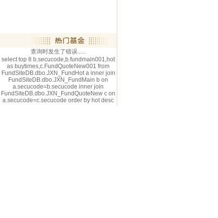
查询时发生了错误......
select top 8 b.secucode,b.fundmain001,hot
as buytimes,c.FundQuoteNew001 from
FundSiteDB.dbo.JXN_FundHot a inner join
FundSiteDB.dbo.JXN_FundMain b on
a.secucode=b.secucode inner join
FundSiteDB.dbo.JXN_FundQuoteNew c on
a.secucode=c.secucode order by hot desc