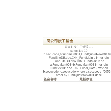
查询时发生了错误......
select top 10
b.secucode,b.fundmain001,FundQuoteNew001 fr
FundSiteDB.dbo.JXN_FundMain a inner join
FundSiteDB.dbo.JXN_FundMain b on
a.FundMain003=b.FundMain003 inner join
FundSiteDB.dbo.JXN_FundQuoteNew c on
b.secucode=c.secucode where a.secucode='0052
order by FundQuoteNew001 desc
基金名称
最新净值