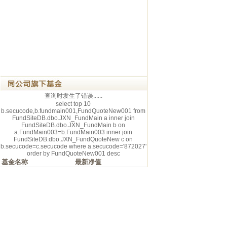
查询时发生了错误......
select top 10
b.secucode,b.fundmain001,FundQuoteNew001 from
FundSiteDB.dbo.JXN_FundMain a inner join
FundSiteDB.dbo.JXN_FundMain b on
a.FundMain003=b.FundMain003 inner join
FundSiteDB.dbo.JXN_FundQuoteNew c on
b.secucode=c.secucode where a.secucode='872027'
order by FundQuoteNew001 desc
基金名称
最新净值