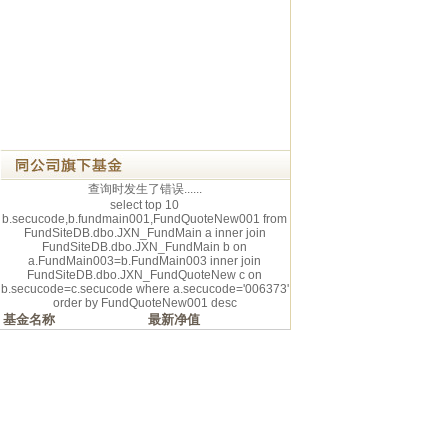
查询时发生了错误......
select top 10
b.secucode,b.fundmain001,FundQuoteNew001 from
FundSiteDB.dbo.JXN_FundMain a inner join
FundSiteDB.dbo.JXN_FundMain b on
a.FundMain003=b.FundMain003 inner join
FundSiteDB.dbo.JXN_FundQuoteNew c on
b.secucode=c.secucode where a.secucode='006373'
order by FundQuoteNew001 desc
基金名称
最新净值