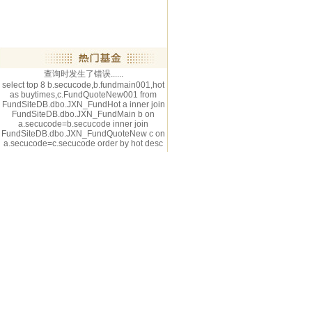
查询时发生了错误......
select top 8 b.secucode,b.fundmain001,hot
as buytimes,c.FundQuoteNew001 from
FundSiteDB.dbo.JXN_FundHot a inner join
FundSiteDB.dbo.JXN_FundMain b on
a.secucode=b.secucode inner join
FundSiteDB.dbo.JXN_FundQuoteNew c on
a.secucode=c.secucode order by hot desc