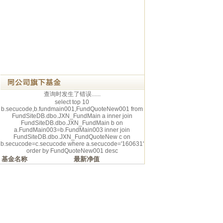
查询时发生了错误......
select top 10
b.secucode,b.fundmain001,FundQuoteNew001 from
FundSiteDB.dbo.JXN_FundMain a inner join
FundSiteDB.dbo.JXN_FundMain b on
a.FundMain003=b.FundMain003 inner join
FundSiteDB.dbo.JXN_FundQuoteNew c on
b.secucode=c.secucode where a.secucode='160631'
order by FundQuoteNew001 desc
基金名称
最新净值