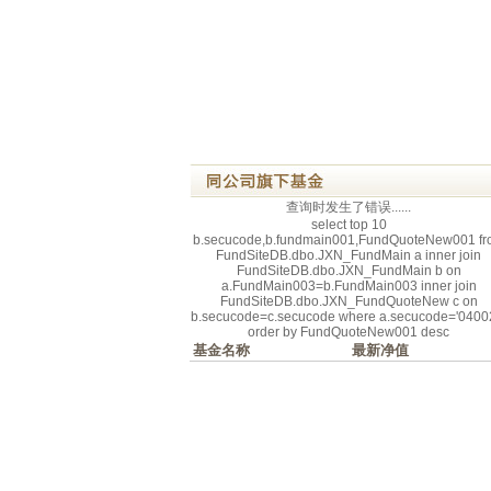
查询时发生了错误......
select top 10
b.secucode,b.fundmain001,FundQuoteNew001 fr
FundSiteDB.dbo.JXN_FundMain a inner join
FundSiteDB.dbo.JXN_FundMain b on
a.FundMain003=b.FundMain003 inner join
FundSiteDB.dbo.JXN_FundQuoteNew c on
b.secucode=c.secucode where a.secucode='0400
order by FundQuoteNew001 desc
基金名称
最新净值