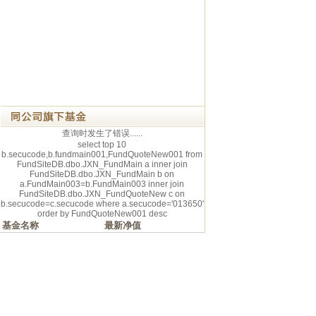
查询时发生了错误......
select top 10
b.secucode,b.fundmain001,FundQuoteNew001 from
FundSiteDB.dbo.JXN_FundMain a inner join
FundSiteDB.dbo.JXN_FundMain b on
a.FundMain003=b.FundMain003 inner join
FundSiteDB.dbo.JXN_FundQuoteNew c on
b.secucode=c.secucode where a.secucode='013650'
order by FundQuoteNew001 desc
基金名称
最新净值