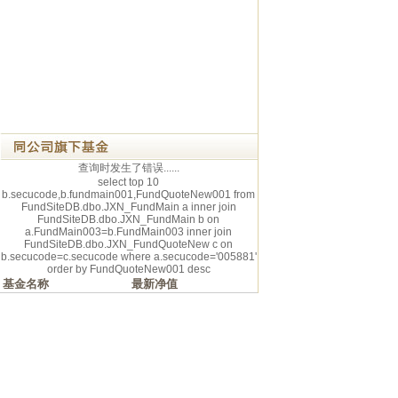
查询时发生了错误......
select top 10
b.secucode,b.fundmain001,FundQuoteNew001 from
FundSiteDB.dbo.JXN_FundMain a inner join
FundSiteDB.dbo.JXN_FundMain b on
a.FundMain003=b.FundMain003 inner join
FundSiteDB.dbo.JXN_FundQuoteNew c on
b.secucode=c.secucode where a.secucode='005881'
order by FundQuoteNew001 desc
基金名称
最新净值