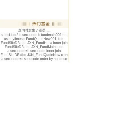
查询时发生了错误......
select top 8 b.secucode,b.fundmain001,hot
as buytimes,c.FundQuoteNew001 from
FundSiteDB.dbo.JXN_FundHot a inner join
FundSiteDB.dbo.JXN_FundMain b on
a.secucode=b.secucode inner join
FundSiteDB.dbo.JXN_FundQuoteNew c on
a.secucode=c.secucode order by hot desc